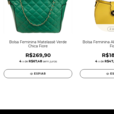
2 c
Bolsa Feminina Matelassê Verde
Bolsa Feminina Al
Chica Fiore
Fi
R$269,90
R$18
4
x de
R$67,48
sem juros
4
x de
R$47
ESPIAR
E