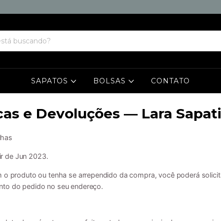
SAPATOS
BOLSAS
CONTATO
cas e Devoluções — Lara Sapati
lhas
tir de Jun 2023.
m o produto ou tenha se arrependido da compra, você poderá solici
nto do pedido no seu endereço.