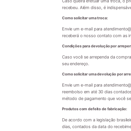
Caso queira efetuar uma troca, o p
recebeu. Além disso, é indispensáv
Como solicitar uma troca:
Envie um e-mail para
atendimento@l
receberá o nosso contato com as in
Condições para devolução por arrepe
Caso você se arrependa da compra,
seu endereço.
Como solicitar uma devolução por arr
Envie um e-mail para
atendimento@l
reembolso em até 30 dias contados
método de pagamento que você selec
Produtos com defeito de fabricação:
De acordo com a legislação brasilei
dias, contados da data do recebim