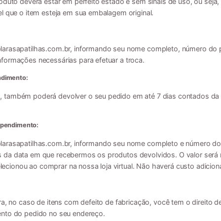
roduto deverá estar em perfeito estado e sem sinais de uso, ou se
el que o item esteja em sua embalagem original.
arasapatilhas.com.br
, informando seu nome completo, número do p
formações necessárias para efetuar a troca.
ndimento:
 também poderá devolver o seu pedido em até 7 dias contados da
ependimento:
arasapatilhas.com.br
, informando seu nome completo e número do
 da data em que recebermos os produtos devolvidos. O valor será
ionou ao comprar na nossa loja virtual. Não haverá custo adicion
ra, no caso de itens com defeito de fabricação, você tem o direito d
ento do pedido no seu endereço.