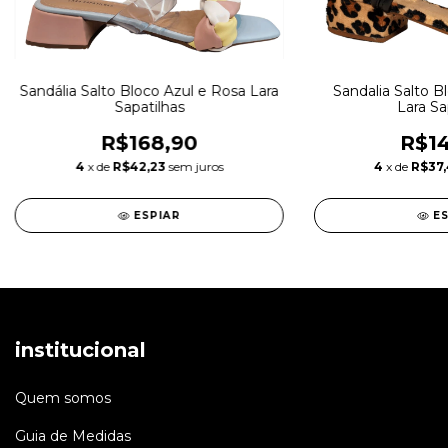
Sandália Salto Bloco Azul e Rosa Lara
Sandalia Salto B
Sapatilhas
Lara Sa
R$168,90
R$14
4
x de
R$42,23
sem juros
4
x de
R$37
ESPIAR
E
institucional
Quem somos
Guia de Medidas