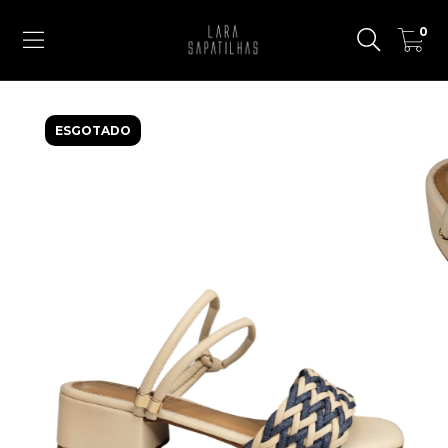
0
ESGOTADO