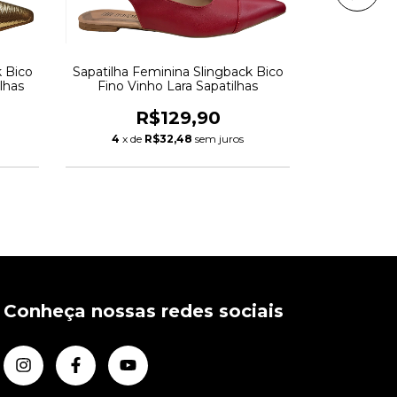
k Bico
Sapatilha Feminina Slingback Bico
Sapatilha F
lhas
Fino Vinho Lara Sapatilhas
Fino Animal
R$129,90
R
4
x de
R$32,48
sem juros
4
x de
Conheça nossas redes sociais