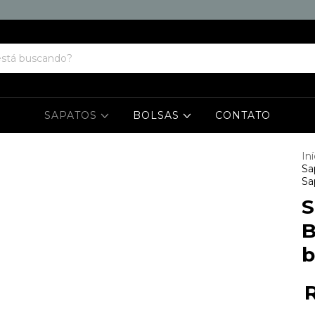
SAPATOS
BOLSAS
CONTATO
Iní
Sa
Sa
S
B
b