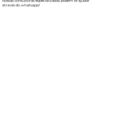
Nossas consultoras especializadas podem te ajudar
através do whatsapp!