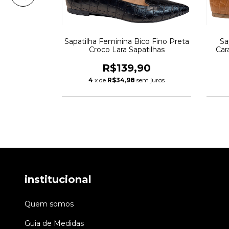
co Fino Preta
Sapatilha Feminina Bico Fino Preta
Sa
apatilhas
Croco Lara Sapatilhas
Car
90
R$139,90
m juros
4
x de
R$34,98
sem juros
institucional
Quem somos
Guia de Medidas