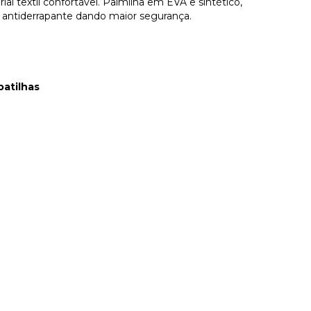
ial têxtil confortável. Palmilha em EVA e sintético,
 antiderrapante dando maior segurança.
patilhas