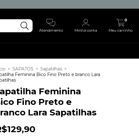
0
Atendimento
Minha conta
Meu carrinho
cio
>
SAPATOS
>
Sapatilhas
>
patilha Feminina Bico Fino Preto e branco Lara
patilhas
apatilha Feminina
ico Fino Preto e
ranco Lara Sapatilhas
R$129,90