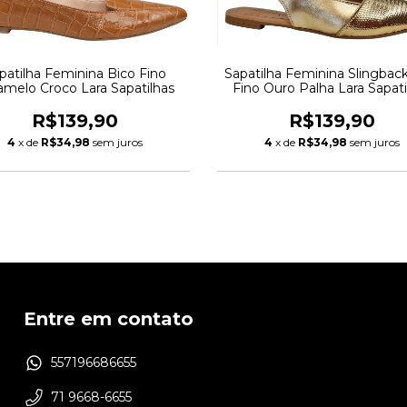
patilha Feminina Bico Fino
Sapatilha Feminina Slingbac
amelo Croco Lara Sapatilhas
Fino Ouro Palha Lara Sapati
R$139,90
R$139,90
4
x de
R$34,98
sem juros
4
x de
R$34,98
sem juros
Entre em contato
557196686655
71 9668-6655