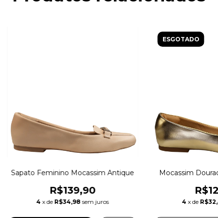
ESGOTADO
Sapato Feminino Mocassim Antique
Mocassim Dourado
R$139,90
R$12
4
x de
R$34,98
sem juros
4
x de
R$32