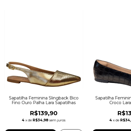
Sapatilha Feminina Slingback Bico
Sapatilha Feminin
Fino Ouro Palha Lara Sapatilhas
Croco Lara
R$139,90
R$13
4
x de
R$34,98
sem juros
4
x de
R$34